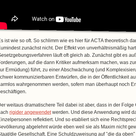
s ist wie so oft. So schlimm wie es hier für ACTA theoretisch da
umindest zunächst nicht. Der Effekt von unverhältnismäßig hart
esetzgebungsverfahren läuft oft gleich ab. Zunächst gibt es a
orderungen, auf die dann Kritiker aufmerksam machen, was zur 
ur Ermüdung) führt, zu einer Abschwächung (und Komplexisieru
chwer kommunizierbaren Entwürfen, die in der Öffentlichkeit auf
armlos wahrgenommen werden, sofern man überhaupt noch Ener
eschäftigen.
er weitaus dramatischere Teil dabei ist aber, dass in der Folg
nach
rigider angewendet
werden. Und diese Anwendung wird dan
inzelpersonen reflektiert. Und so etabliert sich eine Rechtspre
evölkerung abgelehnt würde eben weil sie als Maxim nicht gewüns
taat/die Gesellschaft. Eine Schuldzuweisung auf "die da oben"