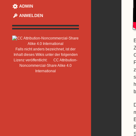
ADMIN
ANMELDEN
E
Z
Falls nicht anders bezeichnet, ist der
Inhalt dieses Wikis unter der folgenden
G
Lizenz veröffentlicht:
CC Attribution-
F
Noncommercial-Share Alike 4.0
z
International
s
h
b
D
E
B
S