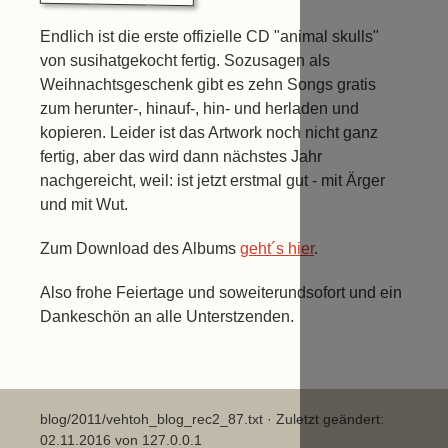
Endlich ist die erste offizielle CD "animal skulls"
von susihatgekocht fertig. Sozusagen als
Weihnachtsgeschenk gibt es zehn Songs gratis
zum herunter-, hinauf-, hin- und herladen und
kopieren. Leider ist das Artwork noch nicht ganz
fertig, aber das wird dann nächstes Jahr
nachgereicht, weil: ist jetzt erstmal gut - mit Ärger
und mit Wut.
Zum Download des Albums
geht´s hier
.
Also frohe Feiertage und soweiterundsofort und ein
Dankeschön an alle Unterstzenden.
blog/2011/vehtoh_blog_rec2_87.txt
· Zuletzt geändert:
02.11.2016 von
127.0.0.1