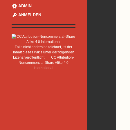
ADMIN
ANMELDEN
Falls nicht anders bezeichnet, ist der
Inhalt dieses Wikis unter der folgenden
Lizenz veröffentlicht:
CC Attribution-
Noncommercial-Share Alike 4.0
International