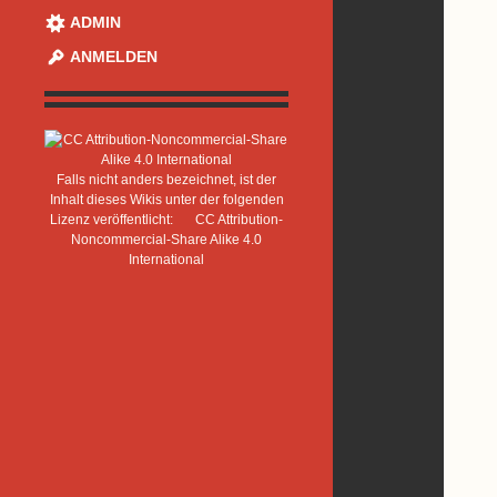
ADMIN
ANMELDEN
Falls nicht anders bezeichnet, ist der
Inhalt dieses Wikis unter der folgenden
Lizenz veröffentlicht:
CC Attribution-
Noncommercial-Share Alike 4.0
International