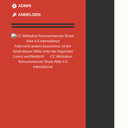
ADMIN
ANMELDEN
Falls nicht anders bezeichnet, ist der
Inhalt dieses Wikis unter der folgenden
Lizenz veröffentlicht:
CC Attribution-
Noncommercial-Share Alike 4.0
International