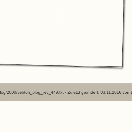
log/2009/vehtoh_blog_rec_449.txt
· Zuletzt geändert: 03.11.2016 von