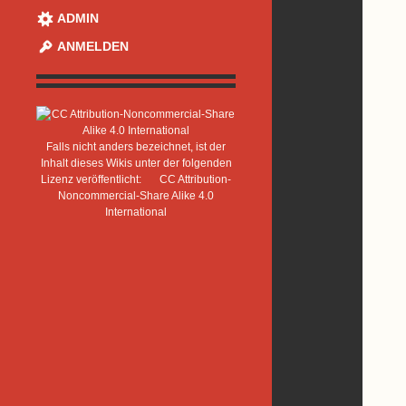
ADMIN
ANMELDEN
Falls nicht anders bezeichnet, ist der
Inhalt dieses Wikis unter der folgenden
Lizenz veröffentlicht:
CC Attribution-
Noncommercial-Share Alike 4.0
International