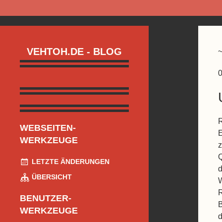
VEHTOH.DE - BLOG
0
R
WEBSEITEN-
E
WERKZEUGE
z
Q
LETZTE ÄNDERUNGEN
d
ÜBERSICHT
W
R
BENUTZER-
B
WERKZEUGE
d