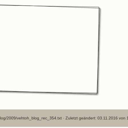
log/2009/vehtoh_blog_rec_354.txt
· Zuletzt geändert: 03.11.2016 von