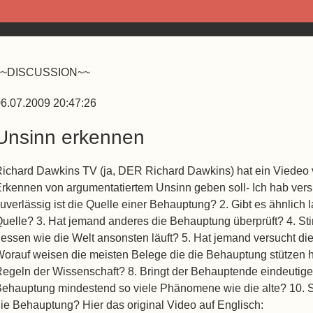
~~DISCUSSION~~
6.07.2009 20:47:26
Unsinn erkennen
ichard Dawkins TV (ja, DER Richard Dawkins) hat ein Viedeo ve
rkennen von argumentatiertem Unsinn geben soll- Ich hab vers
uverlässig ist die Quelle einer Behauptung? 2. Gibt es ähnlic
uelle? 3. Hat jemand anderes die Behauptung überprüft? 4. St
essen wie die Welt ansonsten läuft? 5. Hat jemand versucht d
orauf weisen die meisten Belege die die Behauptung stützen h
egeln der Wissenschaft? 8. Bringt der Behauptende eindeutige 
ehauptung mindestend so viele Phänomene wie die alte? 10. 
ie Behauptung? Hier das original Video auf Englisch: