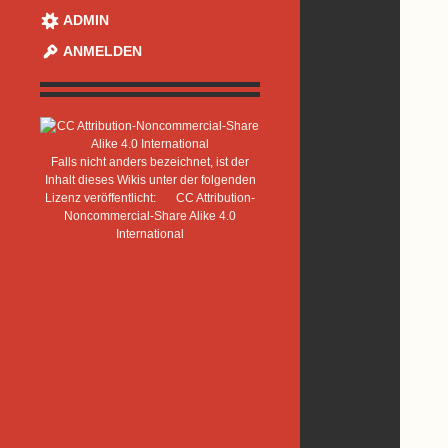
ADMIN
ANMELDEN
Falls nicht anders bezeichnet, ist der
Inhalt dieses Wikis unter der folgenden
Lizenz veröffentlicht:
CC Attribution-
Noncommercial-Share Alike 4.0
International