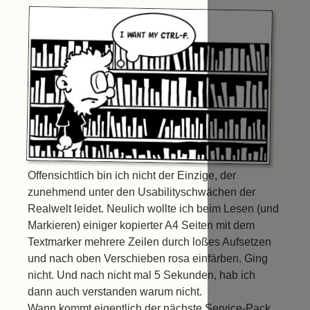
Offensichtlich bin ich nicht der Einzige, der
zunehmend unter den Usabilityschwächen der
Realwelt leidet. Neulich wollte ich beim Lesen (und
Markieren) einiger kopierter A4 Seiten mit dem
Textmarker mehrere Zeilen durch loßes Aufsetzen
und nach oben Verschieben rosa einfärben. Ging
nicht. Und nach nicht mal 5 Sekunden, hab ich
dann auch verstanden warum nicht.
Wann kommt eigentlich der nächste Service-Pack