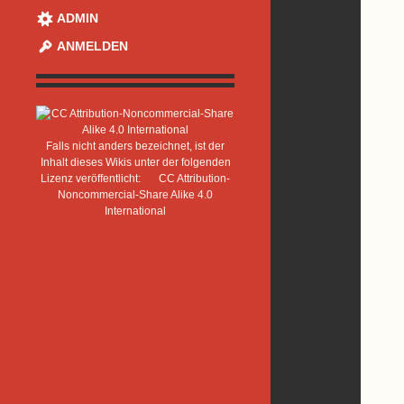
ADMIN
ANMELDEN
Falls nicht anders bezeichnet, ist der
Inhalt dieses Wikis unter der folgenden
Lizenz veröffentlicht:
CC Attribution-
Noncommercial-Share Alike 4.0
International