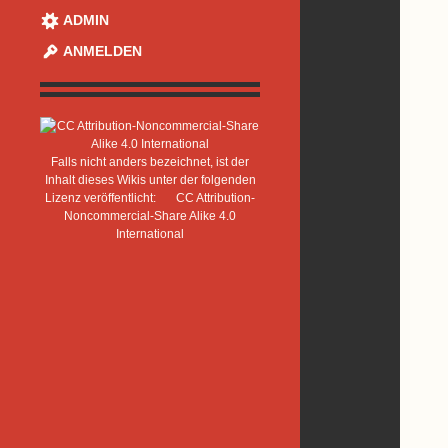
ADMIN
ANMELDEN
Falls nicht anders bezeichnet, ist der
Inhalt dieses Wikis unter der folgenden
Lizenz veröffentlicht:
CC Attribution-
Noncommercial-Share Alike 4.0
International