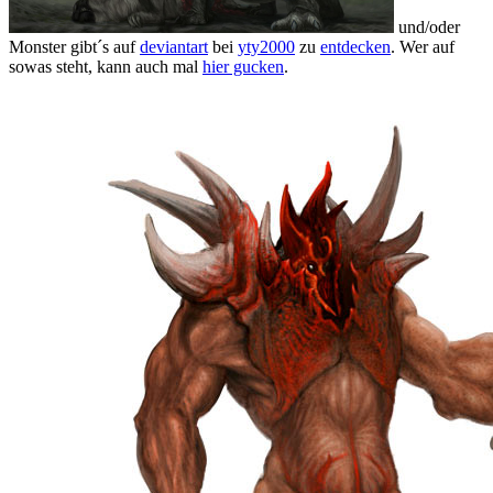
und/oder
Monster gibt´s auf
deviantart
bei
yty2000
zu
entdecken
. Wer auf
sowas steht, kann auch mal
hier gucken
.