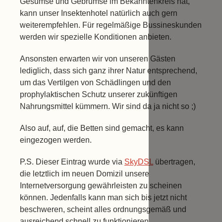
Gesumse und Gebrumse im Bekanntenkreis hat,
kann unser Insektenhotel natürlich auch gern
weiterempfehlen. Für regelmäßige Bussineskunden
werden wir spezielle Konditionen anbieten.
Ansonsten erwarten wir von unseren Gästen
lediglich, dass sich ganz ihrer Natur entsprechend,
um das Vertilgen von Schädlingen und den
prophylaktischen Schutz unserer zukünftigen
Nahrungsmittel kümmern. Wir sind da ja nicht so ;)
Also auf, auf, die Betten sind gemacht, es kann
eingezogen werden.
P.S. Dieser Eintrag wurde via
SkyDSL
übertragen,
die letztlich im neuen Domizil unsere
Internetversorgung gewährleisten zu scheinen
können. Jedenfalls kann man sich bis jetzt nicht
beschweren, scheint alles ordnungsgemäß und
ausreichend schnell zu funktionieren.