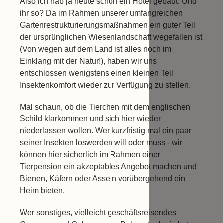
Also ich hab ja heute schon ein Hotel gebaut. Und
ihr so? Da im Rahmen unserer umfangreichen
Gartenrestrukturierungsmaßnahmen ein guter Teil
der ursprünglichen Wiesenlandschaft wegefallen ist
(Von wegen auf dem Land ist alles noch im
Einklang mit der Natur!), haben wir uns
entschlossen wenigstens einen kleinen Teil
Insektenkomfort wieder zur Verfügung zu stellen.
Mal schaun, ob die Tierchen mit dem englischen
Schild klarkommen und sich hier wieder
niederlassen wollen. Wer kurzfristig mal ein paar
seiner Insekten loswerden will oder muss - wir
können hier sicherlich im Rahmen einer
Tierpension ein akzeptables Angebot machen und
Bienen, Käfern oder Asseln vorübergehend ein
Heim bieten.
Wer sonstiges, vielleicht geschäftsreisendes