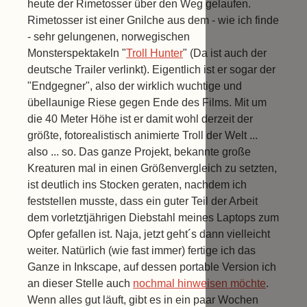
heute der Rimetosser über den Weg gelaufen.
Rimetosser ist einer Gnilche aus dem - wie ich finde
- sehr gelungenen, norwegischen
Monsterspektakeln "
Troll Hunter
" (Da ist auch der
deutsche Trailer verlinkt). Eigentlich ist er sogar der
"Endgegner", also der wirklich wuchtige und
übellaunige Riese gegen Ende des Films. Mit um
die 40 Meter Höhe ist er damit wohl derzeit der
größte, fotorealistisch animierte Troll der Welt ...
also ... so. Das ganze Projekt, bekannte große
Kreaturen mal in einen Größenvergleich zu setzten,
ist deutlich ins Stocken geraten, nachdem ich
feststellen musste, dass ein guter Teil der Arbeit
dem vorletztjährigen Diebstahl meines Laptops zum
Opfer gefallen ist. Naja, jetzt geht´s dann vielleicht
weiter. Natürlich (wie fast immer) fertige ich das
Ganze in Inkscape, auf dessen portable Version ich
an dieser Stelle auch
nochmal hinweisen möchte
.
Wenn alles gut läuft, gibt es in ein paar Wochen