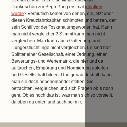
Dankeschön zur Begrüßung erstmal
inhaftiert
wurde
? Vermutlich keiner von denen, die jetzt über
diesen Kreuzfahrtkapitän schimpfen und hetzen, der
sein Schiff vor der Toskana umgeworfen hat. Kann
man nicht vergleichen? Stimmt kann man nicht
vergleichen. Man kann auch Guttenberg und
Hungersflüchtlinge nicht vergleichen. Es sind halt
Splitter einer Gesellschaft, einer Ordnung, einer
Bewertungs- und Wertematrix, die hier und da
auftauchen, Empörung und Normierung ableiten
und Gesellschaft bilden. Und genau deshalb kann
man sie doch nebeneinander stellen. Sie
betrachten, vergleichen und sich Fragen ob´s noch
geht. Ob es noch das ist, was man sich so vorstellt,
da oben da unten und auch bei mir.