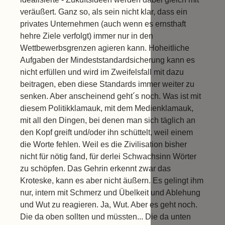
veräußert. Ganz so, als sein nicht klar, dass ein
privates Unternehmen (auch wenn es ernsthaft
hehre Ziele verfolgt) immer nur in den
Wettbewerbsgrenzen agieren kann. Hoheitliche
Aufgaben der Mindeststandardsicherung kann es
nicht erfüllen und wird im Zweifelsfall mit dazu
beitragen, eben diese Standards immer weiter zu
senken. Aber anscheinend geht´s noch. Was ist mit
diesem Politikklamauk, mit dem Medienklamauk,
mit all den Dingen, bei denen man sich täglich an
den Kopf greift und/oder ihn schüttelt, weil einem
die Worte fehlen. Weil es die Zivilisation bisher
nicht für nötig fand, für derlei Schwachsinn Wörter
zu schöpfen. Das Gehrin erkennt zwar das
Kroteske, kann es aber nicht äußern. Es gelingt ihm
nur, intern mit Schmerz und Übelkeit und Ablehung
und Wut zu reagieren. Ja, Wut. Aber es geht noch.
Die da oben sollten und müssten... Die da unten