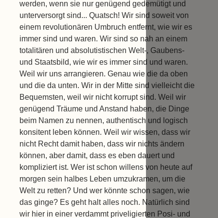
werden, wenn sie nur genügend gedemütigt und
unterversorgt sind... Quatsch! Wir sind soweit von
einem revolutionären Umbruch entfernt, wie wir es
immer sind und waren. Wir sind so nah an einem
totalitären und absolutistischen Welt-, Gaubens-
und Staatsbild, wie wir es immer sind und waren.
Weil wir uns arrangieren. Genau wie die da oben
und die da unten. Wir in der Mitte sind vielleicht die
Bequemsten, weil wir nicht korrupt sind. Weil wir
genügend Träume und Anstand haben, die Dinge
beim Namen zu nennen, authentisch und logisch
konsitent leben können. Weil wir wissen, dass wir
nicht Recht damit haben, dass wir nichts ändern
können, aber damit, dass es eben dauert und
kompliziert ist. Wer ist schon willens von heute auf
morgen sein halbes Leben umzukramen, um die
Welt zu retten? Und wer könnte schon sagen, wie
das ginge? Es geht halt alles noch. Natürlich sind
wir hier in einer verdammt priveligierten Posi- und