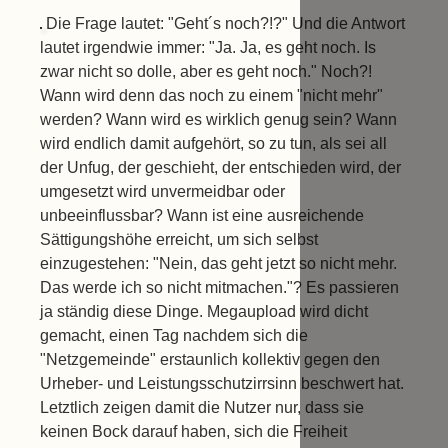
Die Frage lautet: "Geht´s noch?!?" Und die Antwort
lautet irgendwie immer: "Ja. Ja, es geht noch. Is
zwar nicht so dolle, aber es geht noch." Noch?!
Wann wird denn das noch zu einem "nicht mehr"
werden? Wann wird es wirklich genug sein? Wann
wird endlich damit aufgehört, so zu tun, als sei all
der Unfug, der geschieht, der entschieden wird, der
umgesetzt wird unvermeidbar oder
unbeeinflussbar? Wann ist eine ausreichende
Sättigungshöhe erreicht, um sich selbst
einzugestehen: "Nein, das geht jetzt so nicht mehr.
Das werde ich so nicht mitmachen."? Es passieren
ja ständig diese Dinge. Megaupload wird dicht
gemacht, einen Tag nachdem sich die
"Netzgemeinde" erstaunlich kollektiv gegen den
Urheber- und Leistungsschutzirrsinn beschwert hat.
Letztlich zeigen damit die Nutzer nur, dass sie
keinen Bock darauf haben, sich die Freiheit