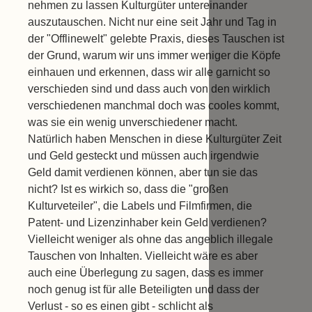
nehmen zu lassen Kulturgüter untereinander
auszutauschen. Nicht nur eine seit Jahr und Tag in
der "Offlinewelt" gelebte Praxis, dieses Tauschen ist
der Grund, warum wir uns immer weniger die Köpfe
einhauen und erkennen, dass wir alle garnicht so
verschieden sind und dass auch von den wirklich
verschiedenen manchmal doch was cooles kommt,
was sie ein wenig unverschiedener macht.
Natürlich haben Menschen in diese Kulturgüter Zeit
und Geld gesteckt und müssen auch irgendwie
Geld damit verdienen können, aber tun sie das
nicht? Ist es wirkich so, dass die "großen
Kulturveteiler", die Labels und Filmfirmen, die
Patent- und Lizenzinhaber kein Geld verdienen?
Vielleicht weniger als ohne das angeblich illegale
Tauschen von Inhalten. Vielleicht wäre es aber
auch eine Überlegung zu sagen, dass es immer
noch genug ist für alle Beteiligten und dass der
Verlust - so es einen gibt - schlicht als