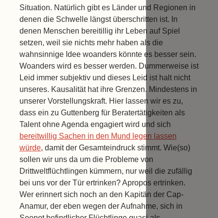
Situation. Natürlich gibt es Länder und Regionen in
denen die Schwelle längst überschritten ist. In
denen Menschen bereitillig ihr Leben auf Spiel
setzen, weil sie nichts mehr haben als die
wahnsinnige Idee woanders könnte es besser sein.
Woanders wird es besser werden. Dummerweise ist
Leid immer subjektiv und dieses Leid ist halt nicht
unseres. Kausalität hat ihre Grenzen. Mindestens in
unserer Vorstellungskraft. Hier lassen wir es zu,
dass ein zu Guttenberg für Beratertätigkeiten als
Talent ohne Agenda engagiert wird und sich
bereitwillig Sachen in den Mund legen lassen
würde
, damit der Gesamteindruck stimmt. Wie(so)
sollen wir uns da um die Probleme von
Drittweltflüchtlingen kümmern, nur weil die zufällig
bei uns vor der Tür ertrinken? Apropos ertrinken.
Wer erinnert sich noch an den Kapitän der Cap-
Anamur, der eben wegen der Aufnahme, sich in
Seenot befindlicher Flüchtlinge quasi als