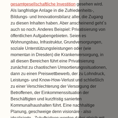
gesamtgesellschaftliche Investition
gesehen wird.
Als langfristige Anlage in die Zufriedenheits-,
Bildungs- und Innovationsbilanz aller, die Zugang
zu diesen Inhalten haben. Aber anscheinend geht´s
auch so noch. Anderes Beispiel: Privatisierung von
öffentlichen Aufgabengebieten. Seien es
Wohnungsbau, Infrastruktur, Grundversorgungen,
soziale Unterstützungsleistungen oder (wie
momentan in Dresden) die Krankenversorgung, in
all diesen Bereichen führt eine Privatisierung
zunächst zu chaotischen Umsortierungssituationen,
dann zu einen Preiswettbewerb, der zu Lohndruck,
Leistungs- und Know-How-Verlust und schließlich
zu einer Verschlechterung der Versorgung der
Betroffenen, der Einkommenssituation der
Beschäftigten und kurzfristig sanierten
Kommunalhaushalten führt. Eine nachhaltige
Planung, geschweige denn visionäre - also
idealisierte - Zukuftsideen werden dabei gleich mit