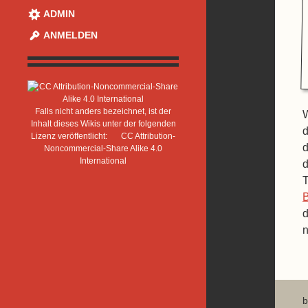
ADMIN
ANMELDEN
Falls nicht anders bezeichnet, ist der
W
Inhalt dieses Wikis unter der folgenden
d
Lizenz veröffentlicht:
CC Attribution-
d
Noncommercial-Share Alike 4.0
International
d
T
d
n
b