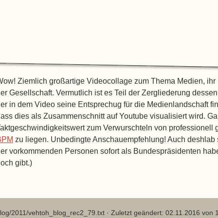
ow! Ziemlich großartige Videocollage zum Thema Medien, ihr Ei
er Gesellschaft. Vermutlich ist es Teil der Zergliederung dessen
er in dem Video seine Entsprechug für die Medienlandschaft fin
ass dies als Zusammenschnitt auf Youtube visualisiert wird. G
aktgeschwindigkeitswert zum Verwurschteln von professionell
BPM
zu liegen. Unbedingte Anschauempfehlung! Auch deshlab sc
er vorkommenden Personen sofort als Bundespräsidenten habe
och gibt.)
log/2011/vehtoh_blog_rec2_79.txt
· Zuletzt geändert: 02.11.2016 von