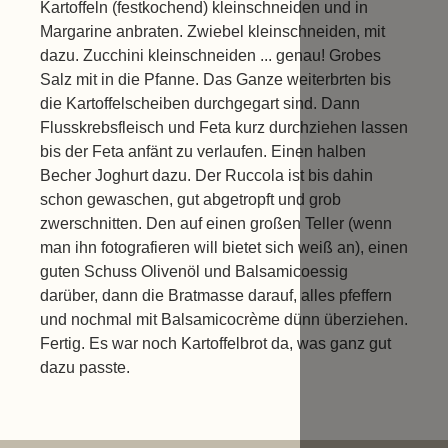
Kartoffeln (festkochend) kleinschneiden und in
Margarine anbraten. Zwiebel kleinschneiden, mit
dazu. Zucchini kleinschneiden ... genau! Grobes
Salz mit in die Pfanne. Das Ganze weiterbrten bis
die Kartoffelscheiben durchgegart sind. Dann
Flusskrebsfleisch und Feta kurz durchziehen lassen
bis der Feta anfänt zu verlaufen. Einen halben
Becher Joghurt dazu. Der Ruccola ist bis dahin
schon gewaschen, gut abgetropft und grob
zwerschnitten. Den auf einen großen Teller (wenn
man ihn fotografieren will bietet sich weiß an), einen
guten Schuss Olivenöl und Balsamicoessig
darüber, dann die Bratmasse darauf, alles pfeffern
und nochmal mit Balsamicocrème dünn überziehen.
Fertig. Es war noch Kartoffelbrot da, was ganz gut
dazu passte.