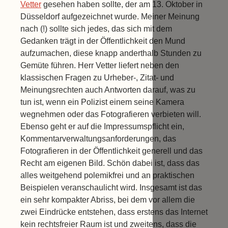
Vetter
gesehen haben sollte, der am 13. Oktober in
Düsseldorf aufgezeichnet wurde. Meiner Meinung
nach (!) sollte sich jedes, das sich mit dem
Gedanken trägt in der Öffentlichkeit den Mund
aufzumachen, diese knapp anderthalb Stunden zu
Gemüte führen. Herr Vetter liefert neben den
klassischen Fragen zu Urheber-, Zitat- und
Meinungsrechten auch Antworten darauf, was zu
tun ist, wenn ein Polizist einem seine Kamera
wegnehmen oder das Fotografieren verbieten will.
Ebenso geht er auf die Impressumspflicht ein,
Kommentarverwaltungsanforderungen, das
Fotografieren in der Öffentlichkeit generell und das
Recht am eigenen Bild. Schön dabei ist, dass das
alles weitgehend polemikfrei und an praktischen
Beispielen veranschaulicht wird. Insgesamt ist das
ein sehr kompakter Abriss, bei dem vor allem die
zwei Eindrücke entstehen, dass erstens das Internet
kein rechtsfreier Raum ist und zweitens, dass die