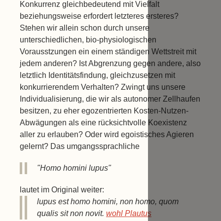
Konkurrenz gleichbedeutend mit Vielfalt
beziehungsweise erfordert letzteres ersteres?
Stehen wir allein schon durch unsere
unterschiedlichen, bio-physiologischen
Vorausstzungen ein einem ständigen Wettstreit mit
jedem anderen? Ist Abgrenzung gegen andere, also
letztlich Identitätsfindung, gleichzusetzen mit
konkurrierendem Verhalten? Zwingt uns unsere
Individualisierung, die wir als autonomer Zellhaufen
besitzen, zu eher egozentrierten Kosten-Nutzen-
Abwägungen als eine rücksichtvolle Koexistenz
aller zu erlauben? Oder wird egoistisches Agieren
gelernt? Das umgangssprachliche
"Homo homini lupus"
lautet im Original weiter:
lupus est homo homini, non homo, quom
qualis sit non novit.
wohl Plautus