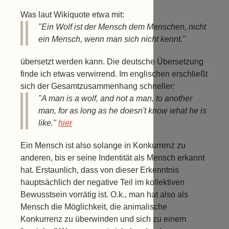
Was laut Wikiquote etwa mit:
"Ein Wolf ist der Mensch dem Menschen, nicht
ein Mensch, wenn man sich nicht kennt."
übersetzt werden kann. Die deutsche Übersetzung
finde ich etwas verwirrend. Im englischen erschließt
sich der Gesamtzusammenhang schneller:
"A man is a wolf, and not a man, to another
man, for as long as he doesn't know what he is
like."
hier
Ein Mensch ist also solange in Konkurrenz zu
anderen, bis er seine Indentität als Mensch erkannt
hat. Erstaunlich, dass von dieser Erkenntnis
hauptsächlich der negative Teil im kollektiven
Bewusstsein vorrätig ist. O.k., man hat also als
Mensch die Möglichkeit, die animalische
Konkurrenz zu überwinden und sich zu einem