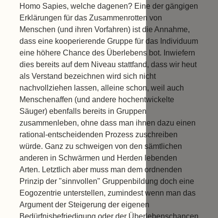
Homo Sapies, welche dagenen? Eine der gängigen
Erklärungen für das Zusammenrotten von
Menschen (und ihren Vorfahren) ist die Annahme,
dass eine kooperierende Gruppe für das Individuum
eine höhere Chance des Überlebens bot. Inwiefern
dies bereits auf dem Niveau stattfand, dass wir heut
als Verstand bezeichnen wird sich nicht
nachvollziehen lassen, alleine schon, weil auch
Menschenaffen (und andere hochentwickelte
Säuger) ebenfalls bereits in Gruppen
zusammenleben, ohne dass man ihnen dazu einen
rational-entscheidenden Prozess zuschreiben
würde. Ganz zu schweigen von den sämtlichen
anderen in Schwärmen und Herden lebenden
Arten. Letztlich aber muss man dem ordnenden
Prinzip der "sinnvollen" Gruppenbildung doch eine
Eogozentrie unterstellen, zumindest wenn man das
Argument der Steigerung der eigenen
Bedürfnisbefriedigung oder der Überlebenschancen