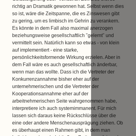
richtig an Dramatik gewonnen hat. Selbst wenn dies
so ist, wäre die Zeitspanne, die es Zinswesen gibt
zu gering, um es limbisch im Gehrin zu verankern.
Es könnte in dem Fall also maximal anerzogen
beziehungsweise gesellschaftlich "gelernt" und
vermittelt sein. Natürlich kann so etwas - von klein
auf implementiert - eine starke,
persönlichkeitsformende Wirkung erzielen. Aber in
dem Fall wäre es auch gesellschaftlich änderbar,
wenn man das wollte. Dass ich die Vertreter der
Konkurrenzannahme bisher eher auf der
unternehmerischen und die Vertreter der
Kooperationsannahme eher auf der
arbeitnehmerischen Seite wahrgenommen habe,
interpretiere ich auch systemimmanent. Für mich
lassen sich daraus keine Rückschlüsse über die
eine oder andere Menschenausprägung ziehen. Ob
es überhaupt einen Rahmen gibt, in dem man