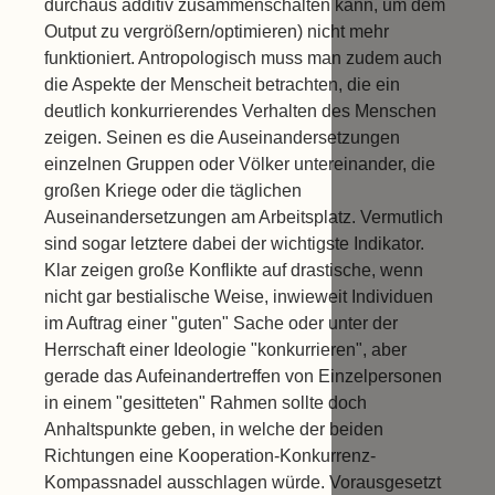
durchaus additiv zusammenschalten kann, um dem
Output zu vergrößern/optimieren) nicht mehr
funktioniert. Antropologisch muss man zudem auch
die Aspekte der Menscheit betrachten, die ein
deutlich konkurrierendes Verhalten des Menschen
zeigen. Seinen es die Auseinandersetzungen
einzelnen Gruppen oder Völker untereinander, die
großen Kriege oder die täglichen
Auseinandersetzungen am Arbeitsplatz. Vermutlich
sind sogar letztere dabei der wichtigste Indikator.
Klar zeigen große Konflikte auf drastische, wenn
nicht gar bestialische Weise, inwieweit Individuen
im Auftrag einer "guten" Sache oder unter der
Herrschaft einer Ideologie "konkurrieren", aber
gerade das Aufeinandertreffen von Einzelpersonen
in einem "gesitteten" Rahmen sollte doch
Anhaltspunkte geben, in welche der beiden
Richtungen eine Kooperation-Konkurrenz-
Kompassnadel ausschlagen würde. Vorausgesetzt