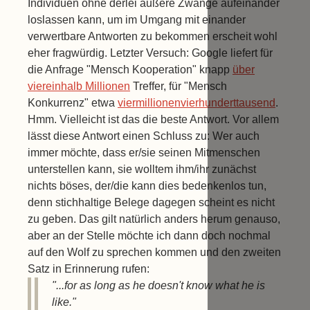
Individuen ohne derlei äußere Zwänge aufeinander
loslassen kann, um im Umgang mit einander
verwertbare Antworten zu bekommen erscheit wohl
eher fragwürdig. Letzter Versuch: Google liefert für
die Anfrage "Mensch Kooperation" knapp
über
viereinhalb Millionen
Treffer, für "Mensch
Konkurrenz" etwa
viermillionenvierhunderttausend
.
Hmm. Vielleicht ist das die beste Antwort. Vor allem
lässt diese Antwort einen Schluss zu: Wer auch
immer möchte, dass er/sie seinen Mitmenschen
unterstellen kann, sie wolltem ihm/ihr zunächst
nichts böses, der/die kann dies bedenkenlos tun,
denn stichhaltige Belege dagegen scheint es nicht
zu geben. Das gilt natürlich anders herum genauso,
aber an der Stelle möchte ich dann doch nochmal
auf den Wolf zu sprechen kommen und den zweiten
Satz in Erinnerung rufen:
"...for as long as he doesn't know what he is
like."