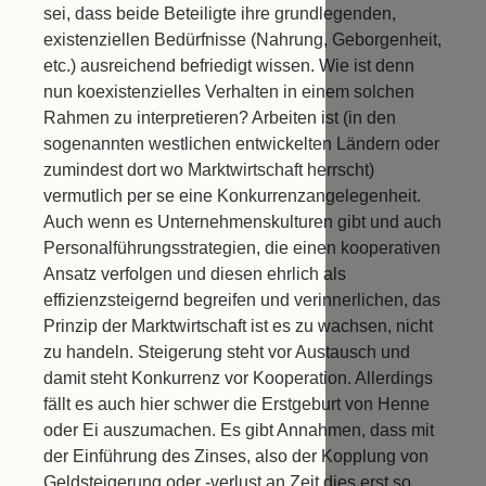
sei, dass beide Beteiligte ihre grundlegenden,
existenziellen Bedürfnisse (Nahrung, Geborgenheit,
etc.) ausreichend befriedigt wissen. Wie ist denn
nun koexistenzielles Verhalten in einem solchen
Rahmen zu interpretieren? Arbeiten ist (in den
sogenannten westlichen entwickelten Ländern oder
zumindest dort wo Marktwirtschaft herrscht)
vermutlich per se eine Konkurrenzangelegenheit.
Auch wenn es Unternehmenskulturen gibt und auch
Personalführungsstrategien, die einen kooperativen
Ansatz verfolgen und diesen ehrlich als
effizienzsteigernd begreifen und verinnerlichen, das
Prinzip der Marktwirtschaft ist es zu wachsen, nicht
zu handeln. Steigerung steht vor Austausch und
damit steht Konkurrenz vor Kooperation. Allerdings
fällt es auch hier schwer die Erstgeburt von Henne
oder Ei auszumachen. Es gibt Annahmen, dass mit
der Einführung des Zinses, also der Kopplung von
Geldsteigerung oder -verlust an Zeit dies erst so