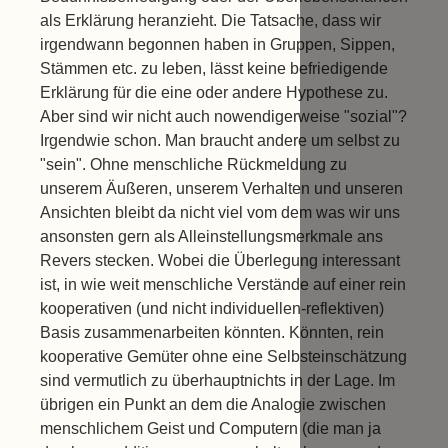
als Erklärung heranzieht. Die Tatsache, dass wir
irgendwann begonnen haben in Gruppen, Sippen,
Stämmen etc. zu leben, lässt keine befriedigende
Erklärung für die eine oder andere Hypothese zu.
Aber sind wir nicht auch nowendigerweise "sozial"?
Irgendwie schon. Man braucht andere um selbst zu
"sein". Ohne menschliche Rückmeldung zu
unserem Äußeren, unserem Verhalten und unseren
Ansichten bleibt da nicht viel vom dem was wir uns
ansonsten gern als Alleinstellungsmerkmale ans
Revers stecken. Wobei die Überlegung interessant
ist, in wie weit menschliche Verstände auf einer rein
kooperativen (und nicht individuellen-reflektiven)
Basis zusammenarbeiten könnten. Könnten, rein
kooperative Gemüter ohne eine Selbsteinschätzung
sind vermutlich zu überhauptnichts in der Lage. Im
übrigen ein Punkt an dem die Analogie zwischen
menschlichem Geist und Computern (die man ja