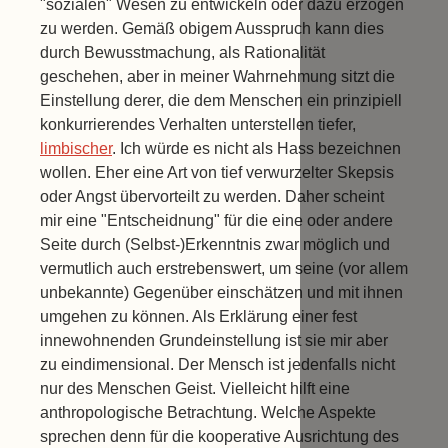
"sozialen" Wesen zu entwickeln oder dazu erzogen
zu werden. Gemäß obigem Ausspruch kann dies
durch Bewusstmachung, als Rationalität
geschehen, aber in meiner Wahrnehmung sitzt die
Einstellung derer, die dem Menschen ein prinzipiell
konkurrierendes Verhalten unterstellen tiefer,
limbischer
. Ich würde es nicht als Hass bezeichnen
wollen. Eher eine Art von tief verwurzelter Skepsis
oder Angst übervorteilt zu werden. Daher scheint
mir eine "Entscheidnung" für die eine oder andere
Seite durch (Selbst-)Erkenntnis zwar möglich und
vermutlich auch erstrebenswert, um seine (vor allem
unbekannte) Gegenüber einschätzen und mit ihnen
umgehen zu können. Als Erklärung einer fest
innewohnenden Grundeinstellung ist sie mir aber
zu eindimensional. Der Mensch ist jedenfalls nicht
nur des Menschen Geist. Vielleicht hilft eine
anthropologische Betrachtung. Welche Aspekte
sprechen denn für die kooperative Ausrichtung des