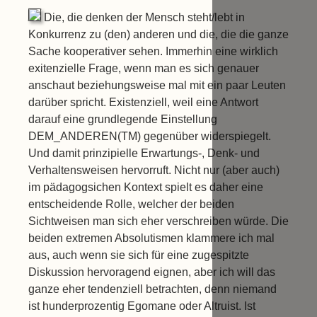
Die, die denken der Mensch steht/lebt in
Konkurrenz zu (den) anderen und die, die die ganze
Sache kooperativer sehen. Immerhin eine wirklich
exitenzielle Frage, wenn man es sich genauer
anschaut beziehungsweise mal mit ein paar Leuten
darüber spricht. Existenziell, weil eine Antwort
darauf eine grundlegende Einstellung
DEM_ANDEREN(TM) gegenüber widerspiegelt.
Und damit prinzipielle Erwartungs-, Denk- und
Verhaltensweisen hervorruft. Nicht nur (aber auch)
im pädagogsichen Kontext spielt es daher eine
entscheidende Rolle, welcher der beiden
Sichtweisen man sich eher verschreiben würde. Die
beiden extremen Absolutismen klammere ich mal
aus, auch wenn sie sich für eine zugespitzte
Diskussion hervoragend eignen, aber ich will das
ganze eher tendenziell betrachten, denn niemand
ist hunderprozentig Egomane oder Altruist. Ist