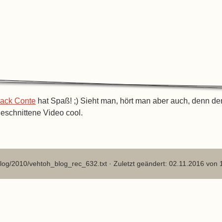
ack Conte
hat Spaß! ;) Sieht man, hört man aber auch, denn de
eschnittene Video cool.
log/2010/vehtoh_blog_rec_632.txt
· Zuletzt geändert: 02.11.2016 von