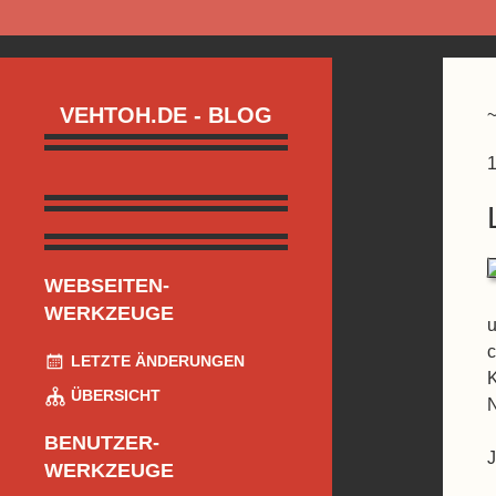
VEHTOH.DE - BLOG
1
WEBSEITEN-
WERKZEUGE
u
c
LETZTE ÄNDERUNGEN
K
ÜBERSICHT
N
BENUTZER-
J
WERKZEUGE