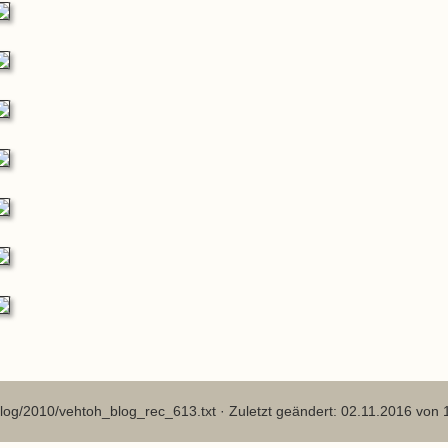
log/2010/vehtoh_blog_rec_613.txt
· Zuletzt geändert: 02.11.2016 von