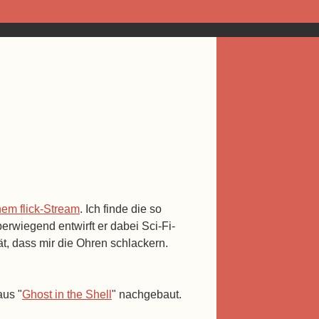
nem flick-Stream
. Ich finde die so
erwiegend entwirft er dabei Sci-Fi-
ät, dass mir die Ohren schlackern.
aus "
Ghost in the Shell
" nachgebaut.