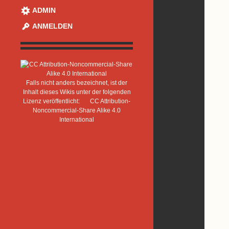
ADMIN
ANMELDEN
Falls nicht anders bezeichnet, ist der
Inhalt dieses Wikis unter der folgenden
Lizenz veröffentlicht:
CC Attribution-
Noncommercial-Share Alike 4.0
International