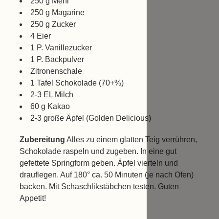
250 g Mehl
250 g Magarine
250 g Zucker
4 Eier
1 P. Vanillezucker
1 P. Backpulver
Zitronenschale
1 Tafel Schokolade (70+%)
2-3 EL Milch
60 g Kakao
2-3 große Äpfel (Golden Delicious)
Zubereitung
Alles zu einem glatten Teig verrühren,
Schokolade raspeln und zugeben. In eine gut
gefettete Springform geben. Äpfel vierteln und
drauflegen. Auf 180° ca. 50 Minuten (je nach Ofen)
backen. Mit Schaschlikstäbchen testen. Guten
Appetit!