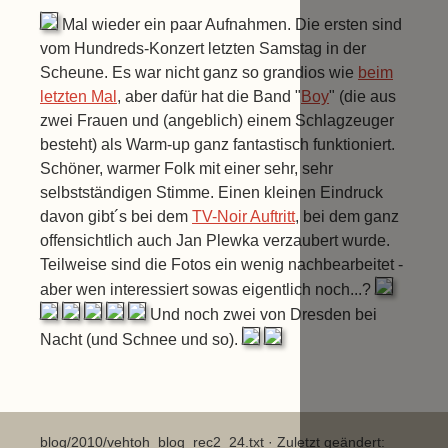
Mal wieder ein paar Aufnahmen. Die ersten sind
vom Hundreds-Konzert letzten Samstag in der
Scheune. Es war nicht ganz so grandios wie
beim
letzten Mal
, aber dafür hat die Band "
Boy
" (die aus
zwei Frauen und (angeblich) einem Schlagzeuger
besteht) als Warm-up ganz fantastisch funktioniert.
Schöner, warmer Folk mit einer sehr, sehr
selbstständigen Stimme. Einen kleinen Eindruck
davon gibt´s bei dem
TV-Noir Auftritt
, bei dem ganz
offensichtlich auch Jan Plewka verzaubert wurde.
Teilweise sind die Fotos ein wenig nachbearbeitet -
aber wen interessiert sowas eigentlich noch...?
Und noch zwei von Dresden bei
Nacht (und Schnee und so).
blog/2010/vehtoh_blog_rec2_24.txt
· Zuletzt geändert: