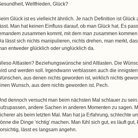
esundheit, Weltfrieden, Glück?
eim Glück ist es vielleicht ähnlich. Je nach Definition ist Glück
ässt. Man hat keinen Einfluss darauf, ob man Glück hat. Es pas
jemandem zusammen kommt, mit dem man zusammen kommen möc
a lässt sich nichts manipulieren, nichts drehen, man merkt, das
an entweder glücklich oder unglücklich da.
ieso Altlasten? Beziehungswünsche sind Altlasten. Die Wünsc
ird und werden soll. Irgendwann verblassen auch die innigste
ünschen, aus denen nichts geworden ist, wirklich nichts gewor
inen Wunsch, aus dem nichts geworden ist. Pech.
nd dennoch versucht man beim nächsten Mal schlauer zu sein
ufzupassen, andere Sachen in anderen Momenten zu sagen. Ma
icherer als beim letzten Mal. Man hat ja Erfahrung, schlechte 
önne die Dinge 'richtig' machen. Man fühl sich gut, es läuft gu
orsichtig, lässt es langsam angehn.