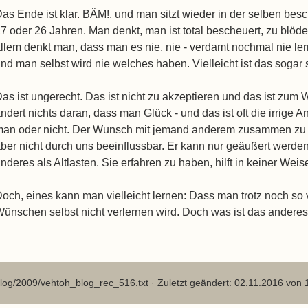
as Ende ist klar. BÄM!, und man sitzt wieder in der selben bes
7 oder 26 Jahren. Man denkt, man ist total bescheuert, zu blö
llem denkt man, dass man es nie, nie - verdamt nochmal nie le
nd man selbst wird nie welches haben. Vielleicht ist das sog
as ist ungerecht. Das ist nicht zu akzeptieren und das ist zum
ndert nichts daran, dass man Glück - und das ist oft die irrige 
an oder nicht. Der Wunsch mit jemand anderem zusammen zu kom
ber nicht durch uns beeinflussbar. Er kann nur geäußert werden
nderes als Altlasten. Sie erfahren zu haben, hilft in keiner W
och, eines kann man vielleicht lernen: Dass man trotz noch so 
ünschen selbst nicht verlernen wird. Doch was ist das anderes, 
log/2009/vehtoh_blog_rec_516.txt
· Zuletzt geändert: 02.11.2016 von