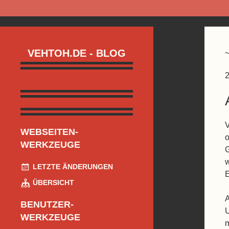
VEHTOH.DE - BLOG
2
V
WEBSEITEN-
o
WERKZEUGE
G
w
LETZTE ÄNDERUNGEN
E
ÜBERSICHT
A
BENUTZER-
U
WERKZEUGE
m