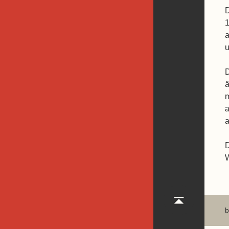
D
1
a
u
D
ä
m
a
a
D
W
b