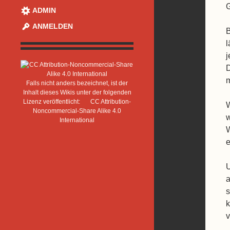
G
ADMIN
ANMELDEN
B
l
D
m
Falls nicht anders bezeichnet, ist der
Inhalt dieses Wikis unter der folgenden
Lizenz veröffentlicht:
CC Attribution-
W
Noncommercial-Share Alike 4.0
w
International
W
e
U
a
s
k
v