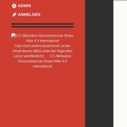
ADMIN
ANMELDEN
Falls nicht anders bezeichnet, ist der
Inhalt dieses Wikis unter der folgenden
Lizenz veröffentlicht:
CC Attribution-
Noncommercial-Share Alike 4.0
International