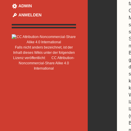
f
ADMIN
G
ANMELDEN
M
s
s
S
n
Falls nicht anders bezeichnet, ist der
B
Inhalt dieses Wikis unter der folgenden
Lizenz veröffentlicht:
CC Attribution-
g
Noncommercial-Share Alike 4.0
d
International
s
k
k
W
l
l
(
B
n