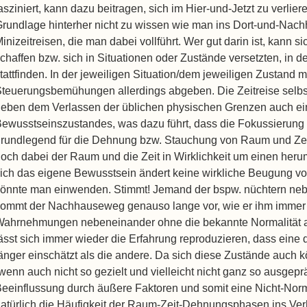
asziniert, kann dazu beitragen, sich im Hier-und-Jetzt zu verlier
rundlage hinterher nicht zu wissen wie man ins Dort-und-Nach
inizeitreisen, die man dabei vollführt. Wer gut darin ist, kann 
chaffen bzw. sich in Situationen oder Zustände versetzten, in
tattfinden. In der jeweiligen Situation/dem jeweiligen Zustand
teuerungsbemühungen allerdings abgeben. Die Zeitreise selbst lä
eben dem Verlassen der üblichen physischen Grenzen auch ei
ewusstseinszustandes, was dazu führt, dass die Fokussierung
rundlegend für die Dehnung bzw. Stauchung von Raum und Zeit 
och dabei der Raum und die Zeit in Wirklichkeit um einen heru
ich das eigene Bewusstsein ändert keine wirkliche Beugung 
önnte man einwenden. Stimmt! Jemand der bspw. nüchtern neb
ommt der Nachhauseweg genauso lange vor, wie er ihm immer 
ahrnehmungen nebeneinander ohne die bekannte Normalität 
ässt sich immer wieder die Erfahrung reproduzieren, dass ein
änger einschätzt als die andere. Da sich diese Zustände auch 
wenn auch nicht so gezielt und vielleicht nicht ganz so ausge
eeinflussung durch äußere Faktoren und somit eine Nicht-Norma
atürlich die Häufigkeit der Raum-Zeit-Dehnungsphasen ins Verh