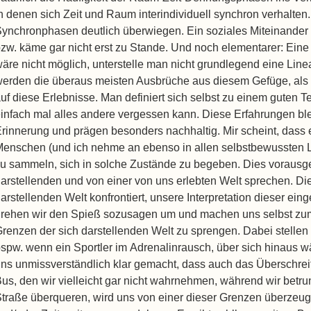
n denen sich Zeit und Raum interindividuell synchron verhalten.
ynchronphasen deutlich überwiegen. Ein soziales Miteinander
zw. käme gar nicht erst zu Stande. Und noch elementarer: Ein
äre nicht möglich, unterstelle man nicht grundlegend eine Linea
erden die überaus meisten Ausbrüche aus diesem Gefüge, als 
uf diese Erlebnisse. Man definiert sich selbst zu einem guten Te
einfach mal alles andere vergessen kann. Diese Erfahrungen b
rinnerung und prägen besonders nachhaltig. Mir scheint, dass 
enschen (und ich nehme an ebenso in allen selbstbewussten L
u sammeln, sich in solche Zustände zu begeben. Dies vorausge
arstellenden und von einer von uns erlebten Welt sprechen. Die 
arstellenden Welt konfrontiert, unsere Interpretation dieser ein
rehen wir den Spieß sozusagen um und machen uns selbst zu
renzen der sich darstellenden Welt zu sprengen. Dabei stellen wi
spw. wenn ein Sportler im Adrenalinrausch, über sich hinaus w
ns unmissverständlich klar gemacht, dass auch das Überschre
us, den wir vielleicht gar nicht wahrnehmen, während wir betr
traße überqueren, wird uns von einer dieser Grenzen überzeug