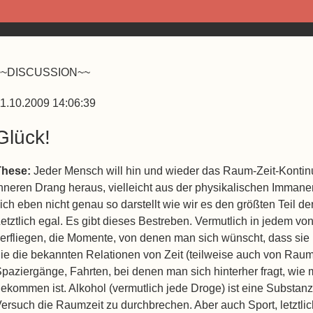
~~DISCUSSION~~
1.10.2009 14:06:39
Glück!
These:
Jeder Mensch will hin und wieder das Raum-Zeit-Kontin
nneren Drang heraus, vielleicht aus der physikalischen Imman
ich eben nicht genau so darstellt wie wir es den größten Teil d
etztlich egal. Es gibt dieses Bestreben. Vermutlich in jedem vo
verfliegen, die Momente, von denen man sich wünscht, dass sie 
ie die bekannten Relationen von Zeit (teilweise auch von Rau
paziergänge, Fahrten, bei denen man sich hinterher fragt, wie
ekommen ist. Alkohol (vermutlich jede Droge) ist eine Substanz 
ersuch die Raumzeit zu durchbrechen. Aber auch Sport, letztlic