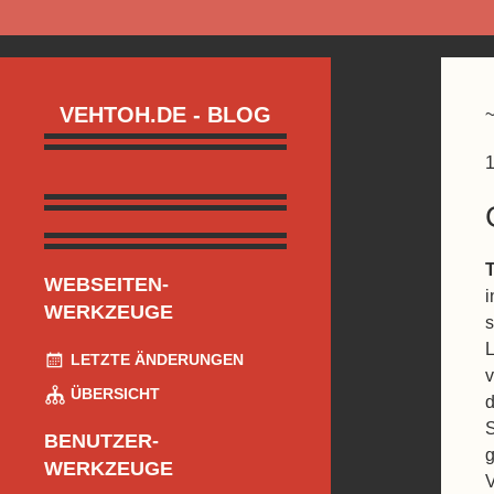
VEHTOH.DE - BLOG
1
WEBSEITEN-
i
WERKZEUGE
s
L
LETZTE ÄNDERUNGEN

ÜBERSICHT
d
S
BENUTZER-
g
WERKZEUGE
V