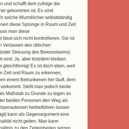
en und schafft dem zufolge die
her gekommen ist. Es sind
sich solche Wurmlöcher selbstständig
 denen diese Sprünge in Raum und Zeit
 muss man diese
sst sich nicht kontrollieren. Sie ist
n Verlassen des üblichen
 (oder Streuung des Bewusstseins)
sind. Ja, aber trotzdem bleiben
m gleichförmig! Es ist doch eben, weil
von Zeit und Raum zu erkennen,
en einem Betrunkenen her läuft, dem
vorkommt. Stellt man jedoch beide
als Maßstab zu Grunde zu legen so
e der beiden Personen den Weg als
körperautonom herbeiführen lassen
prägt) kann als Gegenargument eine
lität nicht gelten. Man kann
ältnis zu den Zeiteinheiten setzen,