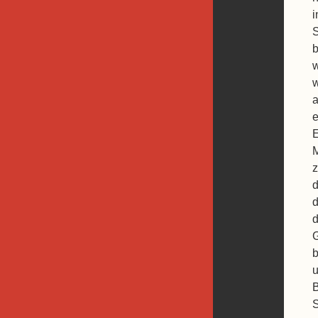
i
S
b
w
w
a

E
M
z
d
d
d
G
b
u
B
S