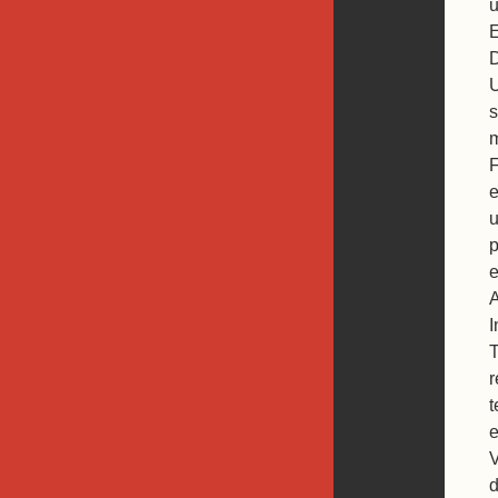
u
E
D
U
s
m
F
e
u

A
I
T
r
t
V
d