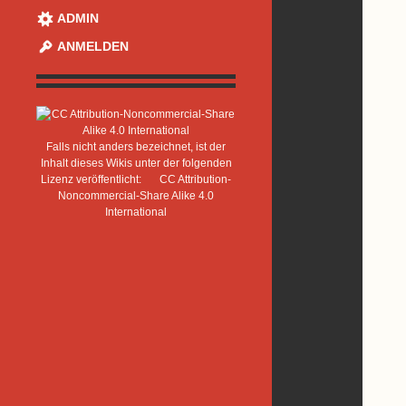
ADMIN
ANMELDEN
Falls nicht anders bezeichnet, ist der
Inhalt dieses Wikis unter der folgenden
Lizenz veröffentlicht:
CC Attribution-
Noncommercial-Share Alike 4.0
International