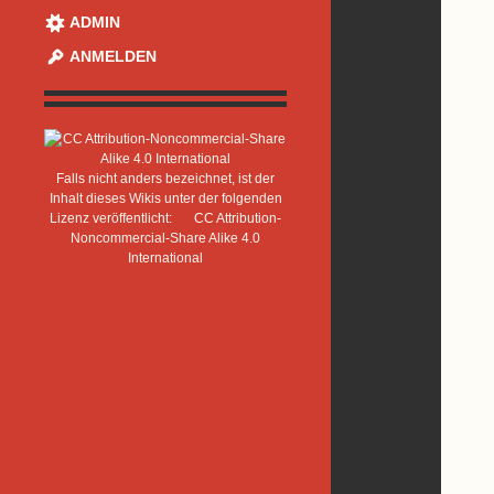
ADMIN
ANMELDEN
Falls nicht anders bezeichnet, ist der
Inhalt dieses Wikis unter der folgenden
Lizenz veröffentlicht:
CC Attribution-
Noncommercial-Share Alike 4.0
International