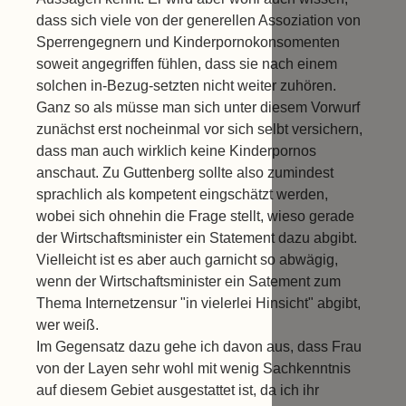
dass sich viele von der generellen Assoziation von
Sperrengegnern und Kinderpornokonsomenten
soweit angegriffen fühlen, dass sie nach einem
solchen in-Bezug-setzten nicht weiter zuhören.
Ganz so als müsse man sich unter diesem Vorwurf
zunächst erst nocheinmal vor sich selbt versichern,
dass man auch wirklich keine Kinderpornos
anschaut. Zu Guttenberg sollte also zumindest
sprachlich als kompetent eingschätzt werden,
wobei sich ohnehin die Frage stellt, wieso gerade
der Wirtschaftsminister ein Statement dazu abgibt.
Vielleicht ist es aber auch garnicht so abwägig,
wenn der Wirtschaftsminister ein Satement zum
Thema Internetzensur "in vielerlei Hinsicht" abgibt,
wer weiß.
Im Gegensatz dazu gehe ich davon aus, dass Frau
von der Layen sehr wohl mit wenig Sachkenntnis
auf diesem Gebiet ausgestattet ist, da ich ihr