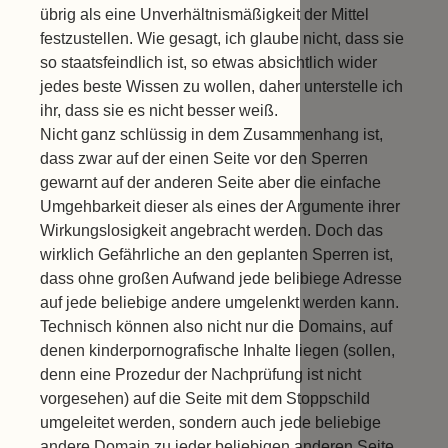
übrig als eine Unverhältnismäßigkeit der Mittel
festzustellen. Wie gesagt, ich glaube nicht, dass sie
so staatsfeindlich ist, so etwas absichtlich wider
jedes beste Wissen zu wollen, daher unterstelle ich
ihr, dass sie es nicht besser weiß.
Nicht ganz schlüssig in dem Zusammenhang ist,
dass zwar auf der einen Seite vor den Sperren
gewarnt auf der anderen Seite aber die einfache
Umgehbarkeit dieser als eines der Argumente ihrer
Wirkungslosigkeit angebracht werden. Doch das
wirklich Gefährliche an den geplanten Sperren ist,
dass ohne großen Aufwand jede belibiege Adresse
auf jede beliebige andere umgelenkt werden kann.
Technisch können also nicht nur die Domains, auf
denen kinderpornografische Inhalte liegen (sollen,
denn eine Prozedur der Nachprüfung ist nicht
vorgesehen) auf die Seite mit dem Stoppschild
umgeleitet werden, sondern auch jede beliebige
andere Domain zu jeder beliebigen anderen Seite