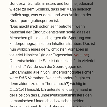
Bundeswirtschaftsministers und komme jedesmal
wieder zu dem Schluss, dass der Mann lediglich
ehrlich sagt, was er denkt und was Ansinnen der
Kinderpornografiesperren ist.
"Das macht mich schon sehr betroffen, wenn
pauschal der Eindruck entstehen sollte, dass es
Menschen gibt, die sich gegen die Sperrung von
kinderpornographischen Inhalten sträuben. Das ist
nun wirklich eines der wichtigsten Vorhaben in
vielerlei Hinsicht." (in der Tagesschau,
youtube
)
Der entscheidende Satz ist der letzte: "...in vielerlei
Hinsicht." Würde sich die Sperre gegen die
Eindämmung allein von Kinderpornografie richten,
wäre
DAS
Vorhaben (welche/s andere/n gibt es
denn aktuell zu dem Thema noch?) wichtig in
DIESER
Hinsicht. Ich unterstelle, dass jemand in
der Position des Bundeswirtschaftsministers den
semantischen Unterschied zwischen beiden
Aussagen kennt. Er wird aber wohl auch wissen,