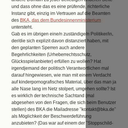
und dass ohne das es eine prüfende, richterliche
Instanz gibt, einzig im Vertrauen auf die Beamten
des
BKA, das dem Bundesinnenministerium
untersteht.
Gab es im übrigen eine/n zuständige/n Politiker/in,
der/die sich explizit davon distanziert haben, mit
den geplanten Sperren auch andere
Begehrlichkeiten (Urheberrechtsschutz,
Glücksspielanbieter) erfüllen zu wollen? Hat
irgendjemand der politisch Verantwortlichen mal
darauf hingewiesen, wie man mit einem Verdacht
auf kinderpornografisches Material, über das man ja
alle Nase lang im Netz stolpert, umgehen sollte? Ist
es wirklich der technische Sachtand (mal
abgesehen von den Fragen, die sich beim Benutzer
stellen) des BKA die Mailadresse "kontakt@bka.de"
als Möglichkeit der Beschwerdeführung
anzubieten? (Das war auf einem der "Stoppschild-