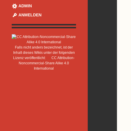
ADMIN
ANMELDEN
Falls nicht anders bezeichnet, ist der
Inhalt dieses Wikis unter der folgenden
Lizenz veröffentlicht:
CC Attribution-
Noncommercial-Share Alike 4.0
International