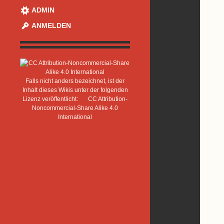
ADMIN
ANMELDEN
Falls nicht anders bezeichnet, ist der
Inhalt dieses Wikis unter der folgenden
Lizenz veröffentlicht:
CC Attribution-
Noncommercial-Share Alike 4.0
International