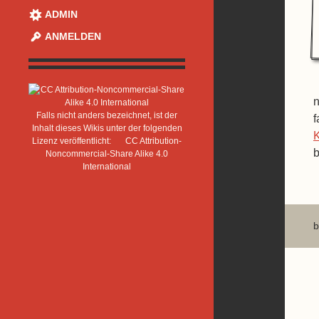
ADMIN
ANMELDEN
n
Falls nicht anders bezeichnet, ist der
f
Inhalt dieses Wikis unter der folgenden
K
Lizenz veröffentlicht:
CC Attribution-
b
Noncommercial-Share Alike 4.0
International
b