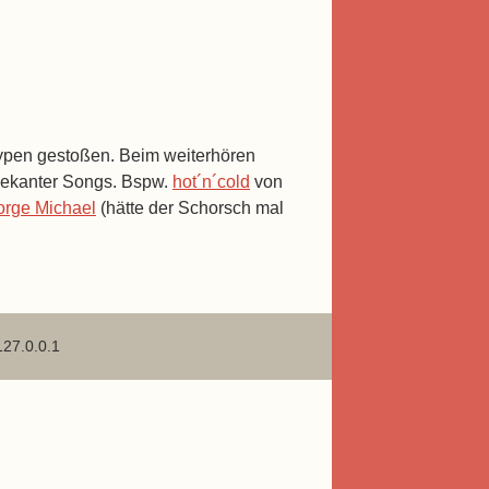
Typen gestoßen. Beim weiterhören
bekanter Songs. Bspw.
hot´n´cold
von
rge Michael
(hätte der Schorsch mal
127.0.0.1