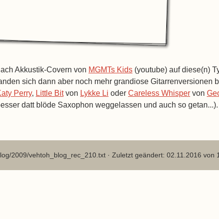
ach Akkustik-Covern von
MGMTs Kids
(youtube) auf diese(n) 
anden sich dann aber noch mehr grandiose Gitarrenversionen 
aty Perry
,
Little Bit
von
Lykke Li
oder
Careless Whisper
von
Geo
esser datt blöde Saxophon weggelassen und auch so getan...).
log/2009/vehtoh_blog_rec_210.txt
· Zuletzt geändert: 02.11.2016 von