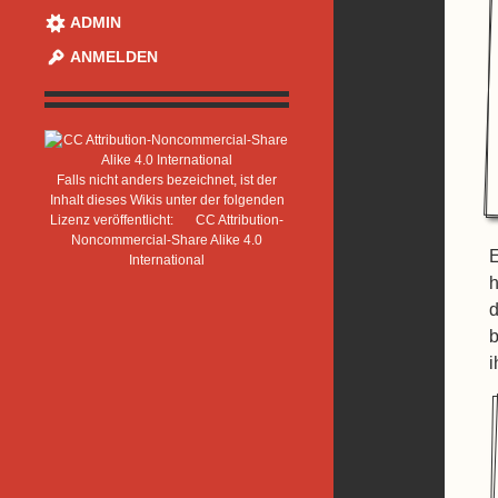
ADMIN
ANMELDEN
Falls nicht anders bezeichnet, ist der
Inhalt dieses Wikis unter der folgenden
Lizenz veröffentlicht:
CC Attribution-
Noncommercial-Share Alike 4.0
E
International
h
d
b
i