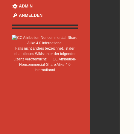
ADMIN
ANMELDEN
Falls nicht anders bezeichnet, ist der
Inhalt dieses Wikis unter der folgenden
Lizenz veröffentlicht:
CC Attribution-
Noncommercial-Share Alike 4.0
International