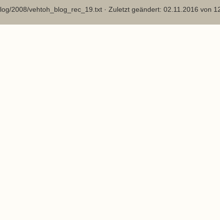
log/2008/vehtoh_blog_rec_19.txt
· Zuletzt geändert: 02.11.2016 von
1