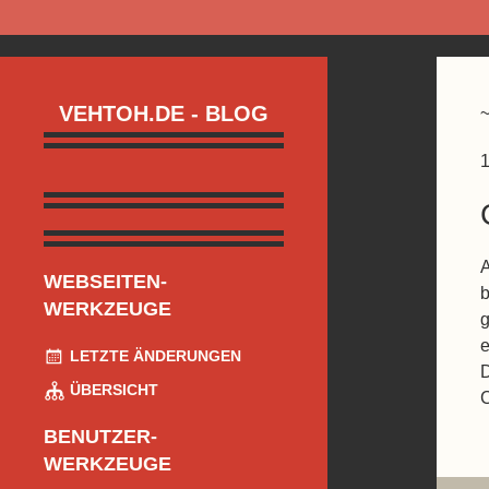
VEHTOH.DE - BLOG
1
A
WEBSEITEN-
b
WERKZEUGE
g
e
LETZTE ÄNDERUNGEN
D
ÜBERSICHT
BENUTZER-
WERKZEUGE