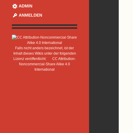
ADMIN
ANMELDEN
Falls nicht anders bezeichnet, ist der
Inhalt dieses Wikis unter der folgenden
Lizenz veröffentlicht:
CC Attribution-
Noncommercial-Share Alike 4.0
International